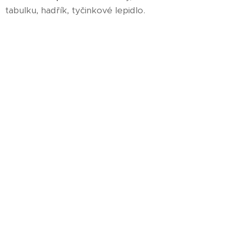
tabulku, hadřík, tyčinkové lepidlo.
Přezůvky
do školy a druhé případně do ŠD.
Všechny pomůcky, prosím, podepsané.