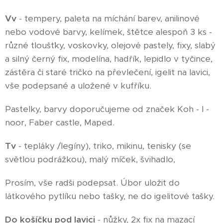
Vv
- tempery, paleta na míchání barev, anilinové
nebo vodové barvy, kelímek, štětce alespoň 3 ks -
různé tloušťky, voskovky, olejové pastely, fixy, slabý
a silný černý fix, modelína, hadřík, lepidlo v tyčince,
zástěra či staré tričko na převlečení, igelit na lavici,
vše podepsané a uložené v kufříku.
Pastelky, barvy doporučujeme od značek Koh - I -
noor, Faber castle, Maped.
Tv
- tepláky /legíny), triko, mikinu, tenisky (se
světlou podrážkou), malý míček, švihadlo,
Prosím, vše radši podepsat. Úbor uložit do
látkového pytlíku nebo tašky, ne do igelitové tašky.
Do košíčku pod lavici
- nůžky, 2x fix na mazací